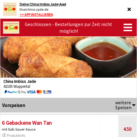
Deine China Imbiss Jade-App!
thaichina-jade.de
>> APP INSTALLIEREN
Geschlossen - Bestellungen zur Zeit nicht
möglich!
China Imbiss Jade
42105 Wuppertal
weitere
Vorspeisen
Speisen
6 Gebackene Wan Tan
4.50
mit Süß-Sauer-Sauce
Produktinfo