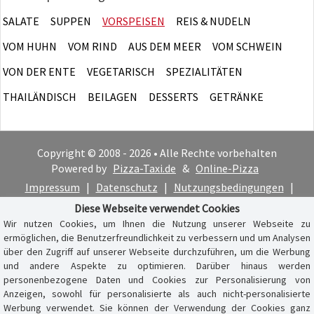
SALATE
SUPPEN
VORSPEISEN
REIS & NUDELN
VOM HUHN
VOM RIND
AUS DEM MEER
VOM SCHWEIN
VON DER ENTE
VEGETARISCH
SPEZIALITÄTEN
THAILÄNDISCH
BEILAGEN
DESSERTS
GETRÄNKE
Copyright © 2008 - 2026 • Alle Rechte vorbehalten
Powered by
Pizza-Taxi.de
&
Online-Pizza
Impressum
|
Datenschutz
|
Nutzungsbedingungen
|
Cookie-Hinweis
Diese Webseite verwendet Cookies
Wir nutzen Cookies, um Ihnen die Nutzung unserer Webseite zu
ermöglichen, die Benutzerfreundlichkeit zu verbessern und um Analysen
über den Zugriff auf unserer Webseite durchzuführen, um die Werbung
und andere Aspekte zu optimieren. Darüber hinaus werden
personenbezogene Daten und Cookies zur Personalisierung von
Anzeigen, sowohl für personalisierte als auch nicht-personalisierte
Werbung verwendet. Sie können der Verwendung der Cookies ganz