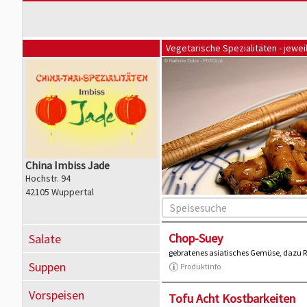
Vegetarische Spezialitäten - jewei
China Imbiss Jade
Hochstr. 94
42105 Wuppertal
Chop-Suey
Salate
gebratenes asiatisches Gemüse, dazu R
Suppen
Produktinfo
Vorspeisen
Tofu Acht Kostbarkeiten