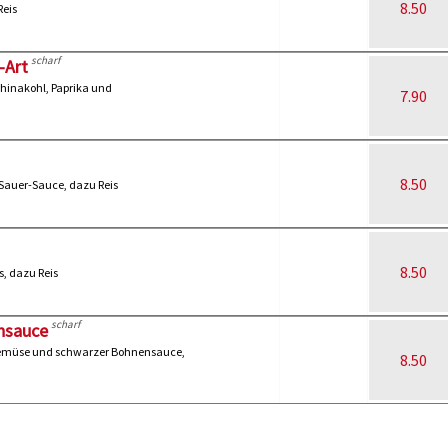
8.50
Reis
scharf
-Art
hinakohl, Paprika und
7.90
8.50
Sauer-Sauce, dazu Reis
8.50
, dazu Reis
scharf
nsauce
emüse und schwarzer Bohnensauce,
8.50