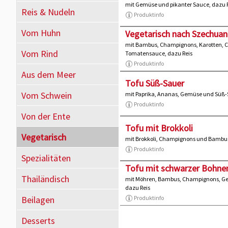
mit Gemüse und pikanter Sauce, dazu 
Reis & Nudeln
Produktinfo
Vom Huhn
Vegetarisch nach Szechuan
mit Bambus, Champignons, Karotten, C
Vom Rind
Tomatensauce, dazu Reis
Produktinfo
Aus dem Meer
Tofu Süß-Sauer
Vom Schwein
mit Paprika, Ananas, Gemüse und Süß-
Produktinfo
Von der Ente
Tofu mit Brokkoli
Vegetarisch
mit Brokkoli, Champignons und Bambus
Produktinfo
Spezialitäten
Tofu mit schwarzer Bohne
Thailändisch
mit Möhren, Bambus, Champignons, G
dazu Reis
Beilagen
Produktinfo
Desserts