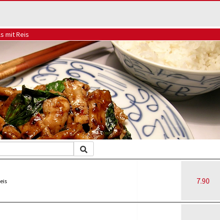
ls mit Reis
7.90
eis